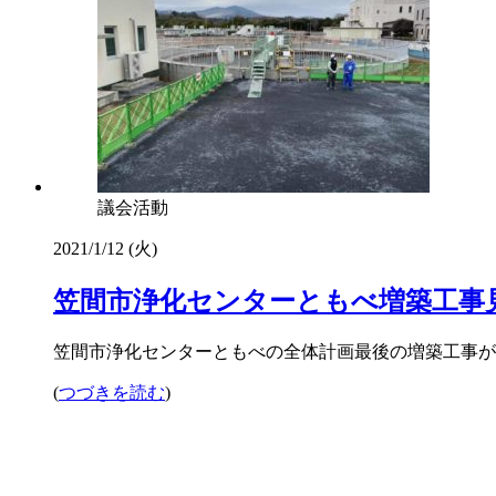
議会活動
2021/1/12 (火)
笠間市浄化センターともべ増築工事
笠間市浄化センターともべの全体計画最後の増築工事が行
(
つづきを読む
)