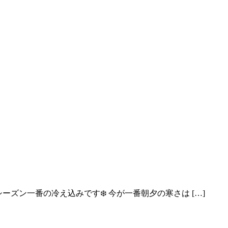
シーズン一番の冷え込みです❄️ 今が一番朝夕の寒さは […]