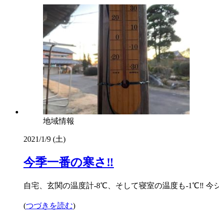
地域情報
2021/1/9 (土)
今季一番の寒さ‼️
自宅、玄関の温度計-8℃、そして寝室の温度も-1℃‼️ 今
(
つづきを読む
)