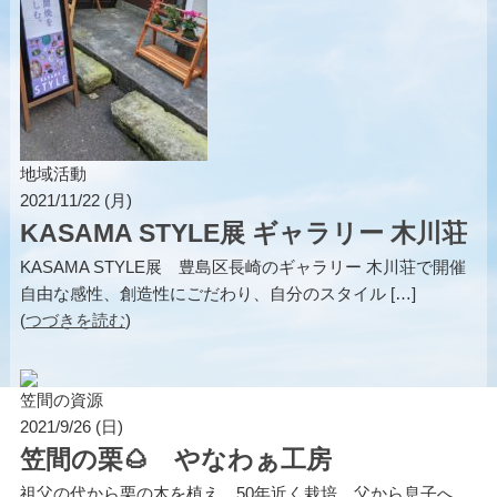
地域活動
2021/11/22 (月)
KASAMA STYLE展 ギャラリー 木川荘
KASAMA STYLE展 豊島区長崎のギャラリー 木川荘で開催
自由な感性、創造性にごだわり、自分のスタイル […]
(
つづきを読む
)
笠間の資源
2021/9/26 (日)
笠間の栗🌰 やなわぁ工房
祖父の代から栗の木を植え、50年近く栽培。父から息子へ、