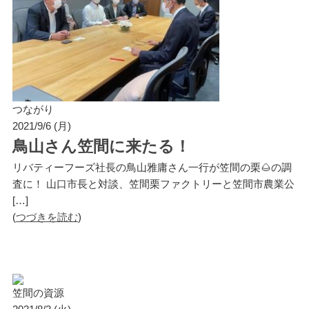
つながり
2021/9/6 (月)
鳥山さん笠間に来たる！
リバティーフーズ社長の鳥山雅庸さん一行が笠間の栗🌰の調
査に！ 山口市長と対談、笠間栗ファクトリーと笠間市農業公
[…]
(
つづきを読む
)
笠間の資源