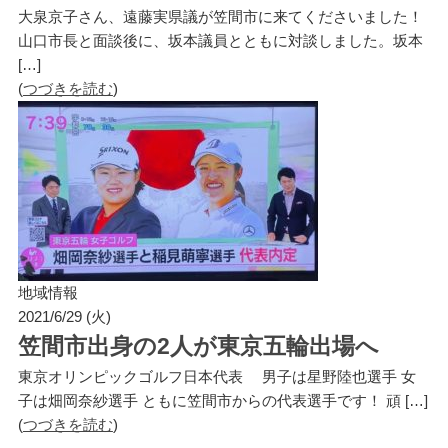
大泉京子さん、遠藤実県議が笠間市に来てくださいました！
山口市長と面談後に、坂本議員とともに対談しました。坂本
[…]
(
つづきを読む
)
地域情報
2021/6/29 (火)
笠間市出身の2人が東京五輪出場へ
東京オリンピックゴルフ日本代表 男子は星野陸也選手 女
子は畑岡奈紗選手 ともに笠間市からの代表選手です！ 頑 […]
(
つづきを読む
)