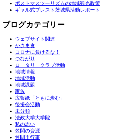
ポストマスツーリズムの地域観光政策
ギャル式ブレスト茨城県活動レポート
ブログカテゴリー
ウェブサイト関連
かさま食
コロナに負けるな！
つながり
ロータリークラブ活動
地域情報
地域活動
地域課題
家族
広報紙「ともに歩む」
後援会活動
未分類
法政大学大学院
私の思い
笠間の資源
笠間市行事