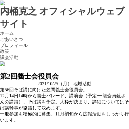
内桶克之 オフィシャルウェブ
サイト
ホーム
ごあいさつ
プロフィール
政策
議会活動
第2回義士会役員会
2021/10/25（月）
地域活動
第56回そば講に向けた笠間義士会役員会。
12月14日14時から義士パレード、講演会（予定:一龍斎貞鏡さ
んの講談）、そば講を予定。大枠が決まり、詳細についてはそ
ば講幹事が協議して決めます。
一般参加も積極的に募集。11月初旬から広報活動をしっかり行
います。