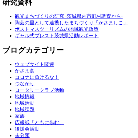
研究資料
観光まちづくりの研究 -茨城県内市町村調査から-
陶芸の里として連携したまちづくり「かさましこ」
ポストマスツーリズムの地域観光政策
ギャル式ブレスト茨城県活動レポート
ブログカテゴリー
ウェブサイト関連
かさま食
コロナに負けるな！
つながり
ロータリークラブ活動
地域情報
地域活動
地域課題
家族
広報紙「ともに歩む」
後援会活動
未分類