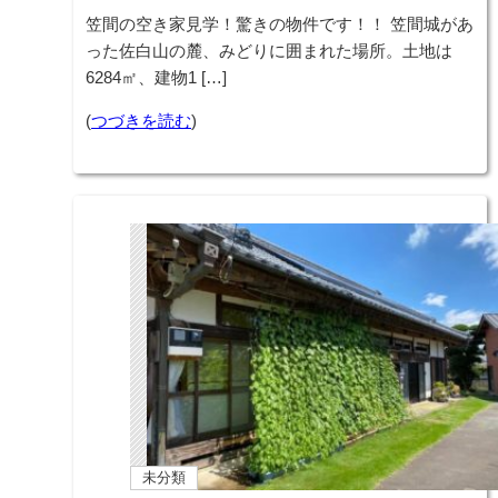
笠間の空き家見学！驚きの物件です！！ 笠間城があ
った佐白山の麓、みどりに囲まれた場所。土地は
6284㎡、建物1 […]
(
つづきを読む
)
未分類