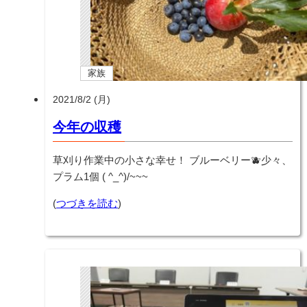
家族
2021/8/2 (月)
今年の収穫
草刈り作業中の小さな幸せ！ ブルーベリー🫐少々、
プラム1個 ( ^_^)/~~~
(
つづきを読む
)